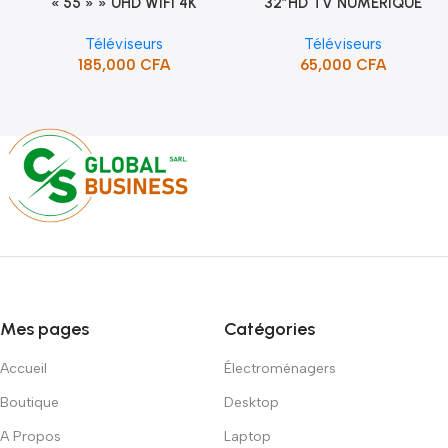
« 55 » » UHD WIFI 4K
32″HD TV NUMERIQUE
Ajouter Au Panier
Ajouter Au Panier
SMART TV (STT-5598K)
DVBT2/S2DOLBY-SANS-
Téléviseurs
Téléviseurs
BORDURE/SUPPORT(STT-
185,000
CFA
65,000
CFA
5132A)
Mes pages
Catégories
Accueil
Électroménagers
Boutique
Desktop
A Propos
Laptop