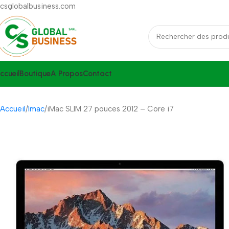
csglobalbusiness.com
ccueil
Boutique
A Propos
Contact
Accueil
Imac
iMac SLIM 27 pouces 2012 – Core i7