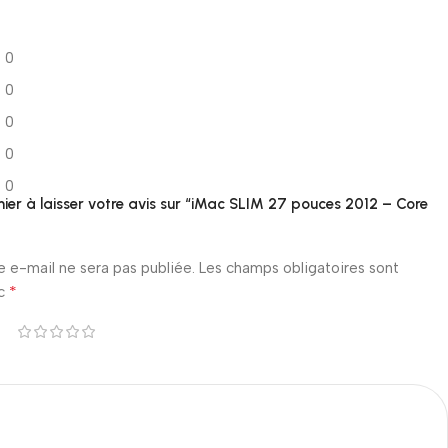
0
0
0
0
0
mier à laisser votre avis sur “iMac SLIM 27 pouces 2012 – Core
e e-mail ne sera pas publiée.
Les champs obligatoires sont
*
ec