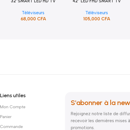
32″SMART LED HD TV
42″ LED FHD SMART TV
Ajouter Au Panier
Ajouter Au Panier
/HDMI/USB/SUPPORT (STT-
FRAMELESS (STT-4391CW)
Téléviseurs
Téléviseurs
5132SA)
68,000
CFA
105,000
CFA
Liens utiles
S'abonner à la new
Mon Compte
Rejoignez notre liste de diffu
Panier
recevoir les dernières mises à
Commande
promotions.