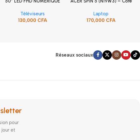
50″ LED FHD NUMERIQUE
ACER SPIN 5 (N19W3) – Core
Ajouter Au Panier
Ajouter Au Panier
FRAMELESS (STT-5090H)
i5 10ème Gén
Téléviseurs
Laptop
130,000
CFA
170,000
CFA
Réseaux sociaux
sletter
sion pour
 jour et