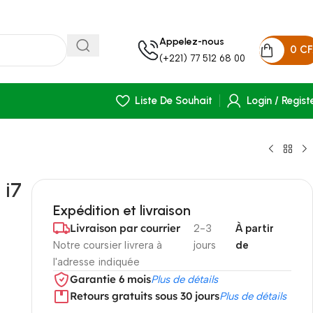
Appelez-nous
0
C
(+221) 77 512 68 00
Liste De Souhait
Login / Regist
 i7
Expédition et livraison
Livraison par courrier
2-3
À partir
Notre coursier livrera à
jours
de
l'adresse indiquée
Garantie 6 mois
Plus de détails
Retours gratuits sous 30 jours
Plus de détails