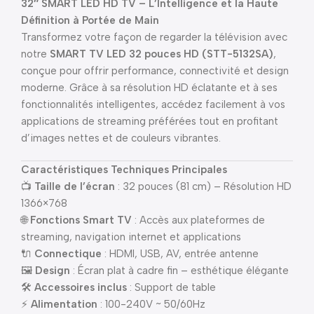
32″ SMART LED HD TV – L’Intelligence et la Haute
Définition à Portée de Main
Transformez votre façon de regarder la télévision avec
notre
SMART TV LED 32 pouces HD (STT-5132SA)
,
conçue pour offrir performance, connectivité et design
moderne. Grâce à sa résolution HD éclatante et à ses
fonctionnalités intelligentes, accédez facilement à vos
applications de streaming préférées tout en profitant
d’images nettes et de couleurs vibrantes.
Caractéristiques Techniques Principales
📺
Taille de l’écran
: 32 pouces (81 cm) – Résolution HD
1366×768
🌐
Fonctions Smart TV
: Accès aux plateformes de
streaming, navigation internet et applications
🔌
Connectique
: HDMI, USB, AV, entrée antenne
🖼
Design
: Écran plat à cadre fin – esthétique élégante
🛠
Accessoires inclus
: Support de table
⚡
Alimentation
: 100-240V ~ 50/60Hz