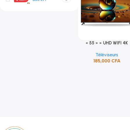
« 55 » » UHD WIFI 4K
Ajouter Au Panier
SMART TV (STT-5598K
Téléviseurs
185,000
CFA
Read more