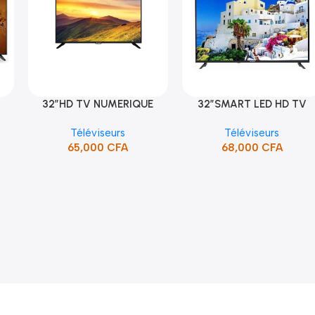
32″HD TV NUMERIQUE
32″SMART LED HD TV
Ajouter Au Panier
Ajouter Au Panier
)
DVBT2/S2DOLBY-SANS-
/HDMI/USB/SUPPORT (STT
Téléviseurs
Téléviseurs
BORDURE/SUPPORT(STT-
5132SA)
65,000
CFA
68,000
CFA
5132A)