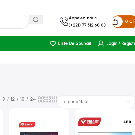
Appelez-nous
0
C
(+221) 77 512 68 00
Liste De Souhait
Login / Regist
9
12
18
24