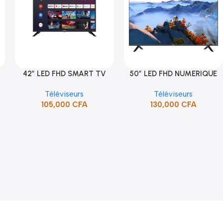
42″ LED FHD SMART TV
50″ LED FHD NUMERIQUE
Ajouter Au Panier
Ajouter Au Panier
-
FRAMELESS (STT-4391CW)
FRAMELESS (STT-5090H)
Téléviseurs
Téléviseurs
105,000
CFA
130,000
CFA