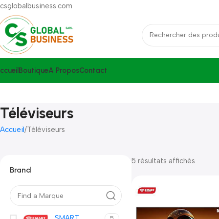
csglobalbusiness.com
ccueil
Boutique
A Propos
Contact
Téléviseurs
Accueil
Téléviseurs
5 résultats affichés
Brand
SMART
5