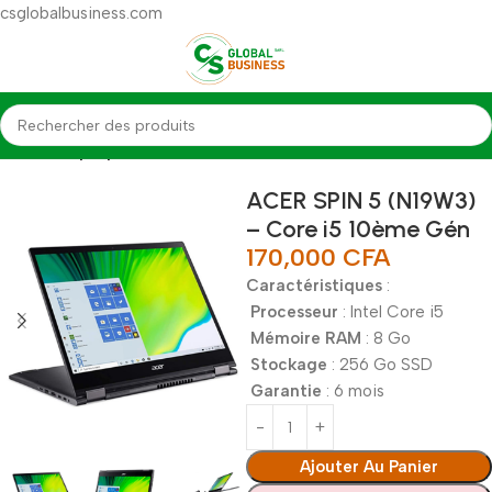
csglobalbusiness.com
Accueil
Laptop
ACER SPIN 5 (N19W3)
– Core i5 10ème Gén
170,000
CFA
Caractéristiques
:
Processeur
: Intel Core i5
Mémoire RAM
: 8 Go
Stockage
: 256 Go SSD
Garantie
: 6 mois
Ajouter Au Panier