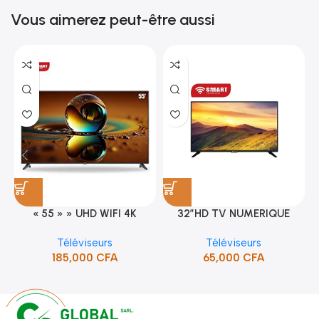
Vous aimerez peut-être aussi
« 55 » » UHD WIFI 4K
32″HD TV NUMERIQUE
SMART TV (STT-5598K)
DVBT2/S2DOLBY-SANS-
Téléviseurs
Téléviseurs
BORDURE/SUPPORT(STT-
185,000
CFA
65,000
CFA
5132A)