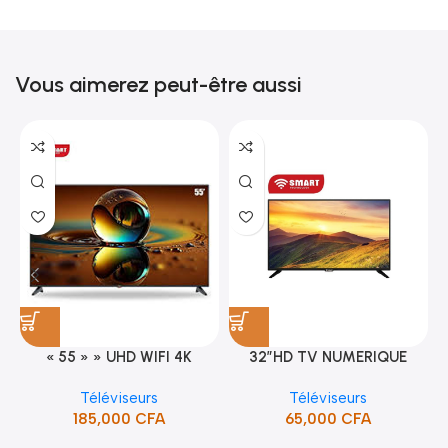
Vous aimerez peut-être aussi
« 55 » » UHD WIFI 4K
32″HD TV NUMERIQUE
SMART TV (STT-5598K)
DVBT2/S2DOLBY-SANS-
Téléviseurs
Téléviseurs
BORDURE/SUPPORT(STT-
185,000
CFA
65,000
CFA
5132A)