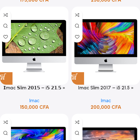
𝗜mac 𝗦lim 𝟮𝟬𝟭𝟱 – i𝟱 𝟮𝟭.𝟱 »
Imac Slim 2017 – i5 21.5 »
Imac
Imac
150,000
CFA
200,000
CFA