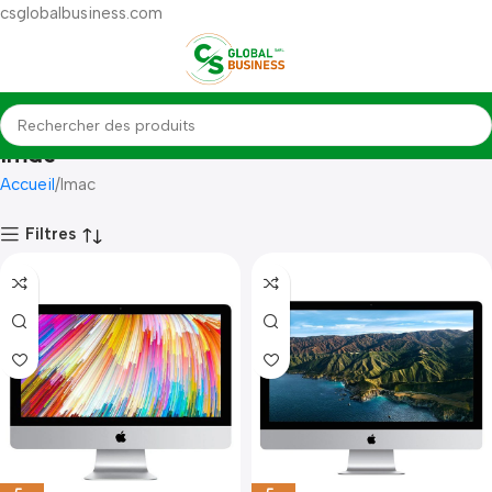
csglobalbusiness.com
Imac
Accueil
Imac
Filtres