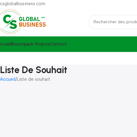
csglobalbusiness.com
ccueil
Boutique
A Propos
Contact
Liste De Souhait
Accueil
Liste de souhait