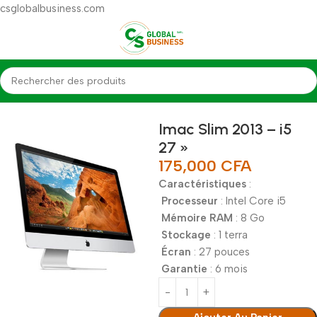
csglobalbusiness.com
Accueil
Imac
Imac Slim 2013 – i5
27 »
175,000
CFA
Caractéristiques
:
Processeur
: Intel Core i5
Mémoire RAM
: 8 Go
Stockage
: 1 terra
Écran
: 27 pouces
Garantie
: 6 mois