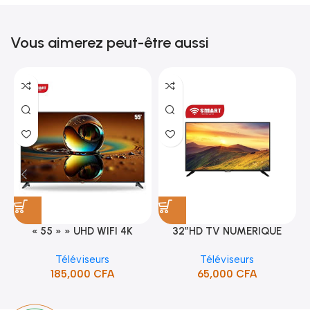
Vous aimerez peut-être aussi
« 55 » » UHD WIFI 4K
32″HD TV NUMERIQUE
SMART TV (STT-5598K)
DVBT2/S2DOLBY-SANS-
Téléviseurs
Téléviseurs
BORDURE/SUPPORT(STT-
185,000
CFA
65,000
CFA
5132A)