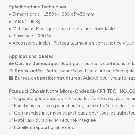
Spécifications Techniques
▸ Dimensions : ~ L550 x H330 x P450 mm
▸ Poids : ~ 18 kg
▸ Matériaux : Plastique renforcé et acier inoxydable
▸ Puissance : 1000 W
▸ Accessoires inclus : Plateau tournant en verre, notice d’util
Applications Idéales
🏡
Cuisine domestique
: Idéal pour les repas quotidiens et l
🍲
Repas variés
: Parfait pour réchauffer, cuire ou décongele
🏢
Bureaux et petites structures
: Adapté pour chauffer ra
Pourquoi Choisir Notre Micro-Ondes SMART TECHNOL
✅ Capacité généreuse de 42L pour les familles ou plats vol
✅ Fonctions multiples pour chauffer, cuire et décongeler fa
✅ Commandes intuitives et pratiques pour tous les utilisate
✅ Matériaux durables et sécurité intégrée
✅ Excellent rapport qualité/prix