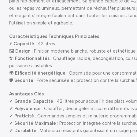
plats rapidement et efficacement. Sa grande capacité de 42 l
ou les repas volumineux, permettant de réchauffer plusieu
et élégant s’intègre facilement dans toutes les cuisines, ta
l’utilisation simple et agréable.
Caractéristiques Techniques Principales
⚡
Capacité
: 42 litres
🖼
Design
: Finition moderne blanche, robuste et esthétique
🔌
Fonctionnalités
: Chauffage rapide, décongélation, cuiss
puissance ajustables
🌍
Efficacité énergétique
: Optimisée pour une consommati
🛡
Sécurité
: Porte sécurisée et protection contre la surchau
Avantages Clés
✔
Grande Capacité
: 42 litres pour accueillir des plats vo
✔
Polyvalence
: Chauffer, décongeler et cuire différents ty
✔
Praticité
: Commandes simples et minuterie programmabl
✔
Sécurité Maximale
: Protection intégrée contre la surchau
✔
Durabilité
: Matériaux résistants garantissant un usage pr