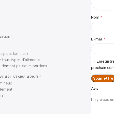
*
Nom
isation
*
E-mail
es plats familiaux
r tous types d’aliments
Enregistr
pidement plusieurs portions
prochain co
OGY 42L STMW-42WB ?
umineux
Avis
cilement
urs
Il n’y a pas e