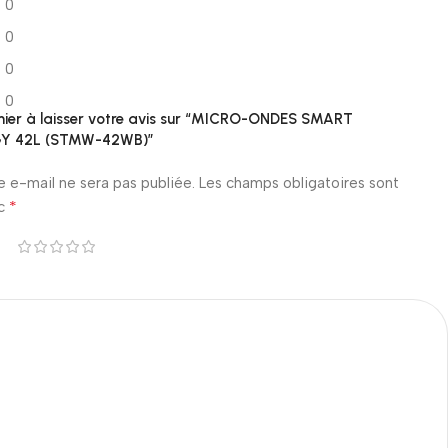
0
0
0
0
mier à laisser votre avis sur “MICRO-ONDES SMART
Y 42L (STMW-42WB)”
e e-mail ne sera pas publiée.
Les champs obligatoires sont
*
ec