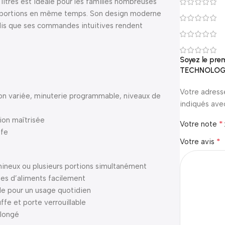
itres est idéale pour les familles nombreuses
rs portions en même temps. Son design moderne
ndis que ses commandes intuitives rendent
Soyez le pre
TECHNOLOG
Votre adress
on variée, minuterie programmable, niveaux de
indiqués av
on maîtrisée
*
Votre note
ffe
*
Votre avis
lumineux ou plusieurs portions simultanément
pes d’aliments facilement
e pour un usage quotidien
ffe et porte verrouillable
olongé