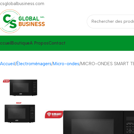
csglobalbusiness.com
ccueil
Boutique
A Propos
Contact
Accueil
Électroménagers
Micro-ondes
MICRO-ONDES SMART T