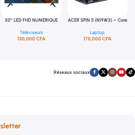
50″ LED FHD NUMERIQUE
ACER SPIN 5 (N19W3) – Core
Ajouter Au Panier
Ajouter Au Panier
FRAMELESS (STT-5090H)
i5 10ème Gén
Téléviseurs
Laptop
130,000
CFA
170,000
CFA
Réseaux sociaux
sletter