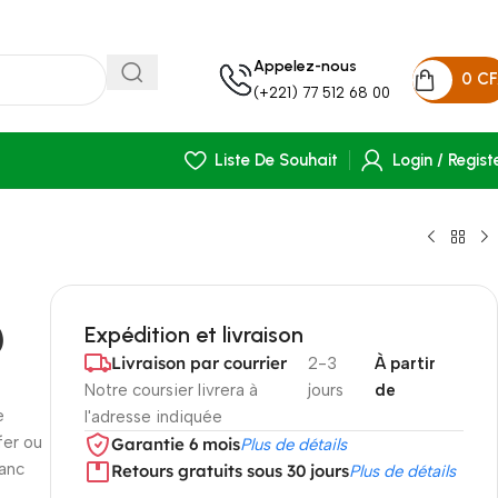
Appelez-nous
0
C
(+221) 77 512 68 00
Liste De Souhait
Login / Regist
)
Expédition et livraison
Livraison par courrier
2-3
À partir
Notre coursier livrera à
jours
de
e
l'adresse indiquée
fer ou
Garantie 6 mois
Plus de détails
lanc
Retours gratuits sous 30 jours
Plus de détails