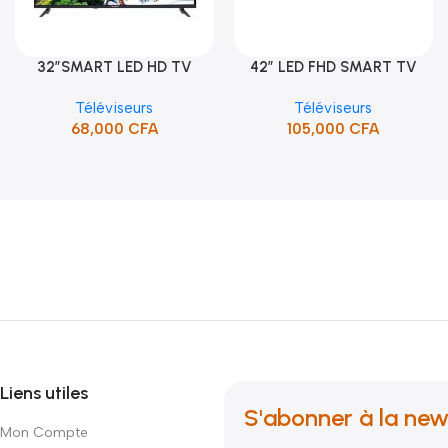
32″SMART LED HD TV
42″ LED FHD SMART TV
Ajouter Au Panier
Ajouter Au Panier
/HDMI/USB/SUPPORT (STT-
FRAMELESS (STT-4391CW)
Téléviseurs
Téléviseurs
5132SA)
68,000
CFA
105,000
CFA
Liens utiles
S'abonner à la new
Mon Compte