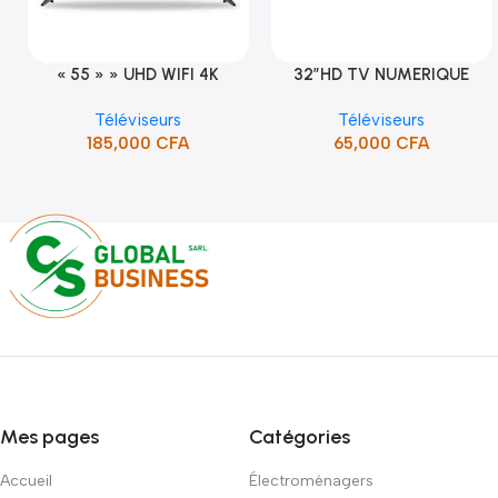
« 55 » » UHD WIFI 4K
32″HD TV NUMERIQUE
Ajouter Au Panier
Ajouter Au Panier
SMART TV (STT-5598K)
DVBT2/S2DOLBY-SANS-
Téléviseurs
Téléviseurs
BORDURE/SUPPORT(STT-
185,000
CFA
65,000
CFA
5132A)
Mes pages
Catégories
Accueil
Électroménagers