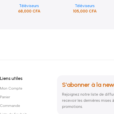
/HDMI/USB/SUPPORT (STT-
FRAMELESS (STT-4391CW)
Téléviseurs
Téléviseurs
5132SA)
68,000
CFA
105,000
CFA
Liens utiles
S'abonner à la new
Mon Compte
Rejoignez notre liste de diffu
Panier
recevoir les dernières mises à
Commande
promotions.