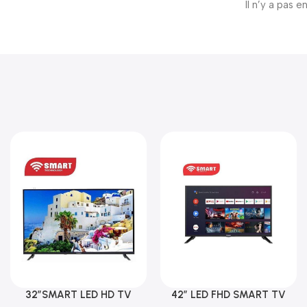
Il n’y a pas e
32″SMART LED HD TV
42″ LED FHD SMART TV
Ajouter Au Panier
Ajouter Au Panier