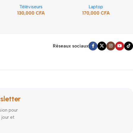
FRAMELESS (STT-5090H)
i5 10ème Gén
Téléviseurs
Laptop
130,000
CFA
170,000
CFA
Réseaux sociaux
sletter
sion pour
 jour et