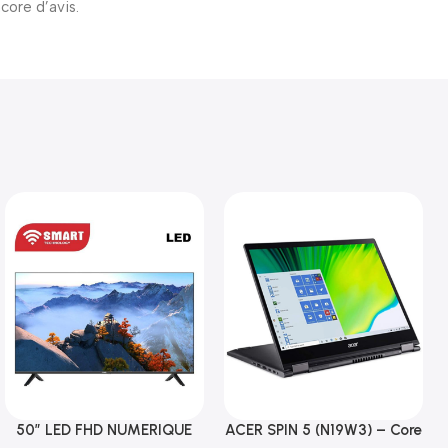
ncore d’avis.
50″ LED FHD NUMERIQUE
ACER SPIN 5 (N19W3) – Core
Ajouter Au Panier
Ajouter Au Panier