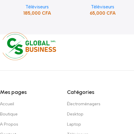
SMART TV (STT-5598K)
DVBT2/S2DOLBY-SANS-
Téléviseurs
Téléviseurs
BORDURE/SUPPORT(STT-
185,000
CFA
65,000
CFA
5132A)
Mes pages
Catégories
Accueil
Électroménagers
Boutique
Desktop
A Propos
Laptop