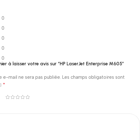
0
0
0
0
0
ier à laisser votre avis sur “HP LaserJet Enterprise M605”
e e-mail ne sera pas publiée.
Les champs obligatoires sont
*
ec