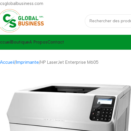
csglobalbusiness.com
ccueil
Boutique
A Propos
Contact
Accueil
Imprimante
HP LaserJet Enterprise M605