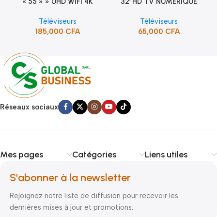
« 55 » » UHD WIFI 4K
32″HD TV NUMERIQUE
SMART TV (STT-5598K)
DVBT2/S2DOLBY-SANS-
Téléviseurs
Téléviseurs
BORDURE/SUPPORT(STT-
185,000
CFA
65,000
CFA
5132A)
Réseaux sociaux
Mes pages
Catégories
Liens utiles
S'abonner à la newsletter
Rejoignez notre liste de diffusion pour recevoir les
dernières mises à jour et promotions.