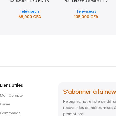
32″SMART LED HD TV
42″ LED FHD SMART TV
Ajouter Au Panier
Ajouter Au Panier
/HDMI/USB/SUPPORT (STT-
FRAMELESS (STT-4391CW)
Téléviseurs
Téléviseurs
5132SA)
68,000
CFA
105,000
CFA
Liens utiles
S'abonner à la new
Mon Compte
Rejoignez notre liste de diffu
Panier
recevoir les dernières mises à
Commande
promotions.