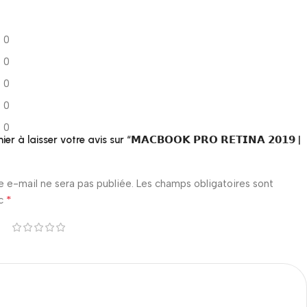
0
0
0
0
0
er à laisser votre avis sur “𝗠𝗔𝗖𝗕𝗢𝗢𝗞 𝗣𝗥𝗢 𝗥𝗘𝗧𝗜𝗡𝗔 𝟮𝟬𝟭𝟵 |
e e-mail ne sera pas publiée.
Les champs obligatoires sont
*
ec