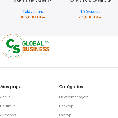
« 55 » » UHD WIFI 4K
32″HD TV NUMERIQUE
Ajouter Au Panier
Ajouter Au Panier
SMART TV (STT-5598K)
DVBT2/S2DOLBY-SANS-
Téléviseurs
Téléviseurs
BORDURE/SUPPORT(STT-
185,000
CFA
65,000
CFA
5132A)
Mes pages
Catégories
Accueil
Électroménagers
Boutique
Desktop
A Propos
Laptop