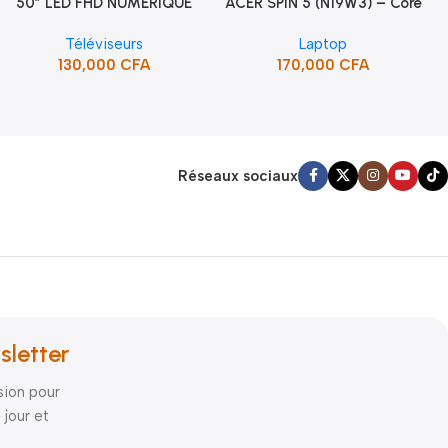
50″ LED FHD NUMERIQUE
ACER SPIN 5 (N19W3) – Core
Ajouter Au Panier
Ajouter Au Panier
FRAMELESS (STT-5090H)
i5 10ème Gén
Téléviseurs
Laptop
130,000
CFA
170,000
CFA
Réseaux sociaux
sletter
sion pour
 jour et