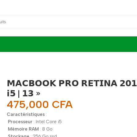
𝗠𝗔𝗖𝗕𝗢𝗢𝗞 𝗣𝗥𝗢 𝗥𝗘𝗧𝗜𝗡𝗔 𝟮𝟬𝟭
𝗶𝟱 | 𝟭𝟯 »
475,000
CFA
Caractéristiques
:
Processeur
: Intel Core i5
Mémoire RAM
: 8 Go
Stockage
: 256 Go ssd