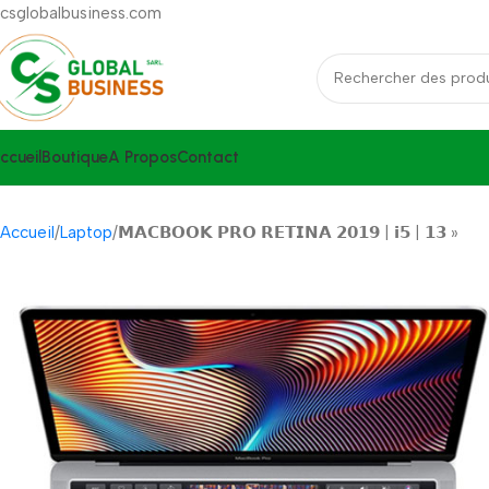
csglobalbusiness.com
ccueil
Boutique
A Propos
Contact
Accueil
Laptop
𝗠𝗔𝗖𝗕𝗢𝗢𝗞 𝗣𝗥𝗢 𝗥𝗘𝗧𝗜𝗡𝗔 𝟮𝟬𝟭𝟵 | 𝗶𝟱 | 𝟭𝟯 »