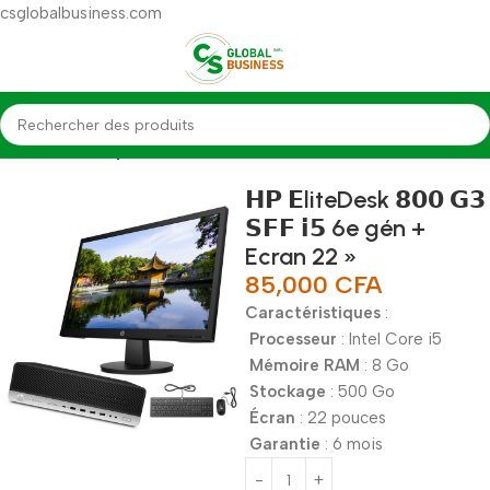
csglobalbusiness.com
Accueil
Desktop
𝗛𝗣 𝗘liteDesk 𝟴𝟬𝟬 𝗚𝟯
𝗦𝗙𝗙 𝗶𝟱 6e gén +
Ecran 22 »
85,000
CFA
Caractéristiques
:
Processeur
: Intel Core i5
Mémoire RAM
: 8 Go
Stockage
: 500 Go
Écran
: 22 pouces
Garantie
: 6 mois