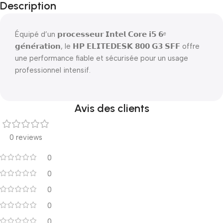
Description
Équipé d’un 𝗽𝗿𝗼𝗰𝗲𝘀𝘀𝗲𝘂𝗿 𝗜𝗻𝘁𝗲𝗹 𝗖𝗼𝗿𝗲 𝗶𝟱 𝟲ᵉ
𝗴𝗲́𝗻𝗲́𝗿𝗮𝘁𝗶𝗼𝗻, le 𝗛𝗣 𝗘𝗟𝗜𝗧𝗘𝗗𝗘𝗦𝗞 𝟴𝟬𝟬 𝗚𝟯 𝗦𝗙𝗙 offre
une performance fiable et sécurisée pour un usage
professionnel intensif.
Avis des clients
0 reviews
0
0
0
0
0