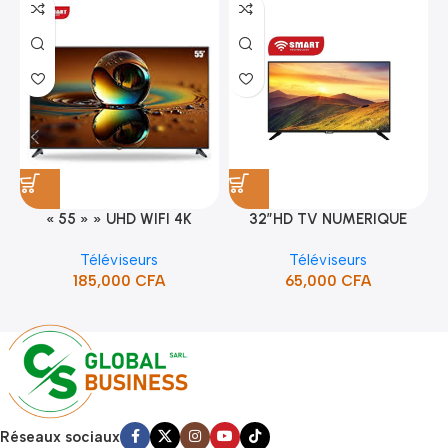
« 55 » » UHD WIFI 4K
32″HD TV NUMERIQUE
SMART TV (STT-5598K)
DVBT2/S2DOLBY-SANS-
Téléviseurs
Téléviseurs
BORDURE/SUPPORT(STT-
185,000
CFA
65,000
CFA
5132A)
Réseaux sociaux