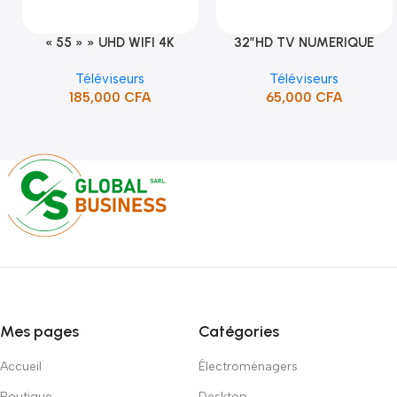
« 55 » » UHD WIFI 4K
32″HD TV NUMERIQUE
Ajouter Au Panier
Ajouter Au Panier
SMART TV (STT-5598K)
DVBT2/S2DOLBY-SANS-
Téléviseurs
Téléviseurs
BORDURE/SUPPORT(STT-
185,000
CFA
65,000
CFA
5132A)
Mes pages
Catégories
Accueil
Électroménagers
Boutique
Desktop