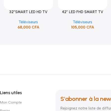
32″SMART LED HD TV
42″ LED FHD SMART TV
Ajouter Au Panier
Ajouter Au Panier
/HDMI/USB/SUPPORT (STT-
FRAMELESS (STT-4391CW)
Téléviseurs
Téléviseurs
5132SA)
68,000
CFA
105,000
CFA
Liens utiles
S'abonner à la new
Mon Compte
Rejoignez notre liste de diffu
Panier