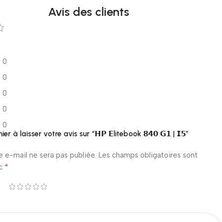
Avis des clients
0
0
0
0
0
er à laisser votre avis sur “𝗛𝗣 𝗘litebook 𝟴𝟰𝟬 𝗚𝟭 | 𝗜𝟱”
e e-mail ne sera pas publiée.
Les champs obligatoires sont
*
ec