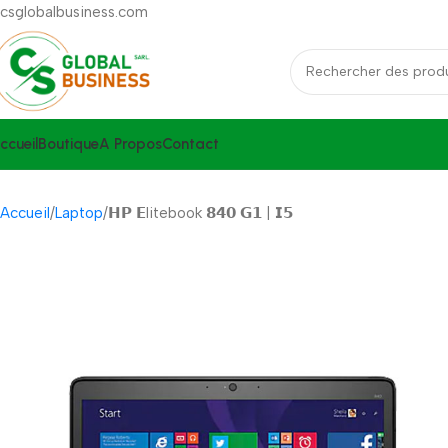
csglobalbusiness.com
ccueil
Boutique
A Propos
Contact
Accueil
Laptop
𝗛𝗣 𝗘litebook 𝟴𝟰𝟬 𝗚𝟭 | 𝗜𝟱