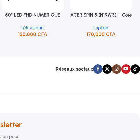
50″ LED FHD NUMERIQUE
ACER SPIN 5 (N19W3) – Core
Ajouter Au Panier
Ajouter Au Panier
FRAMELESS (STT-5090H)
i5 10ème Gén
Téléviseurs
Laptop
130,000
CFA
170,000
CFA
Réseaux sociaux
sletter
sion pour