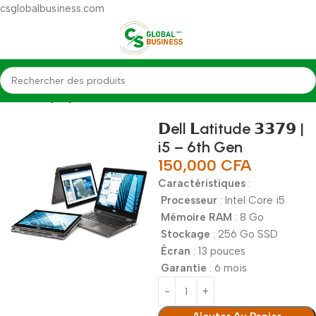
csglobalbusiness.com
Accueil
Laptop
𝗗ell 𝗟atitude 𝟯𝟯𝟳𝟵 |
i5 – 6th Gen
150,000
CFA
Caractéristiques
:
Processeur
: Intel Core i5
Mémoire RAM
: 8 Go
Stockage
: 256 Go SSD
Écran
: 13 pouces
Garantie
: 6 mois