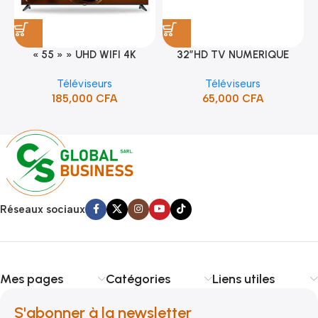
« 55 » » UHD WIFI 4K
32″HD TV NUMERIQUE
SMART TV (STT-5598K)
DVBT2/S2DOLBY-SANS-
Téléviseurs
Téléviseurs
BORDURE/SUPPORT(STT-
185,000
CFA
65,000
CFA
5132A)
Réseaux sociaux
Mes pages
Catégories
Liens utiles
S'abonner à la newsletter