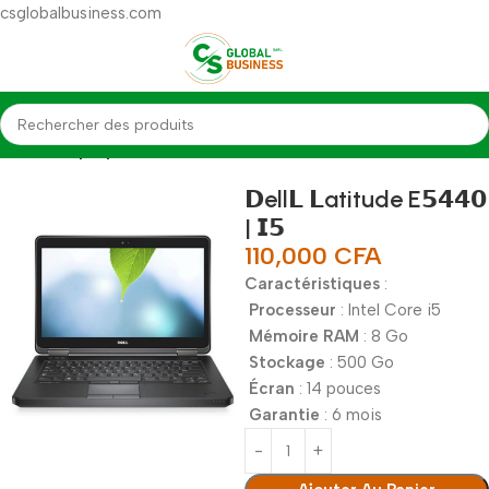
csglobalbusiness.com
Accueil
Laptop
𝗗ell𝗟 𝗟atitude E𝟱𝟰𝟰𝟬
| 𝗜𝟱
110,000
CFA
Caractéristiques
:
Processeur
: Intel Core i5
Mémoire RAM
: 8 Go
Stockage
: 500 Go
Écran
: 14 pouces
Garantie
: 6 mois