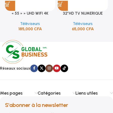
« 55 » » UHD WIFI 4K
32″HD TV NUMERIQUE
SMART TV (STT-5598K)
DVBT2/S2DOLBY-SANS-
Téléviseurs
Téléviseurs
BORDURE/SUPPORT(STT-
185,000
CFA
65,000
CFA
5132A)
Réseaux sociaux
Mes pages
Catégories
Liens utiles
S'abonner à la newsletter