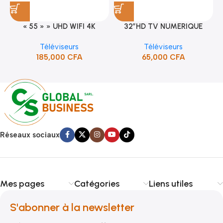
« 55 » » UHD WIFI 4K
32″HD TV NUMERIQUE
SMART TV (STT-5598K)
DVBT2/S2DOLBY-SANS-
Téléviseurs
Téléviseurs
BORDURE/SUPPORT(STT-
185,000
CFA
65,000
CFA
5132A)
Réseaux sociaux
Mes pages
Catégories
Liens utiles
S'abonner à la newsletter