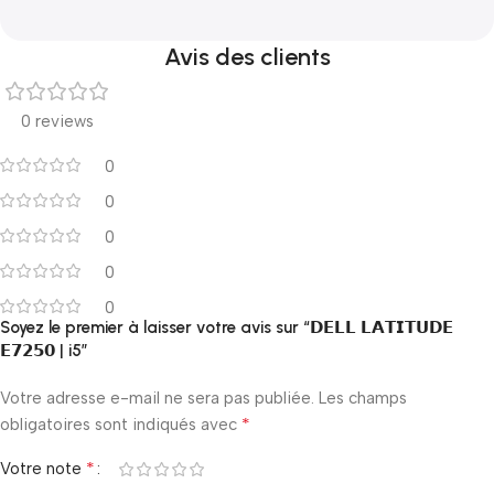
Avis des clients
0 reviews
0
0
0
0
0
Soyez le premier à laisser votre avis sur “𝗗𝗘𝗟𝗟 𝗟𝗔𝗧𝗜𝗧𝗨𝗗𝗘
𝗘𝟳𝟮𝟱𝟬 | i5”
Votre adresse e-mail ne sera pas publiée.
Les champs
*
obligatoires sont indiqués avec
*
Votre note