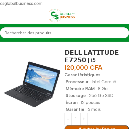
csglobalbusiness.com
Accueil
Laptop
𝗗𝗘𝗟𝗟 𝗟𝗔𝗧𝗜𝗧𝗨𝗗𝗘
𝗘𝟳𝟮𝟱𝟬 | i5
120,000
CFA
Caractéristiques
:
Processeur
: Intel Core i5
Mémoire RAM
: 8 Go
Stockage
: 256 Go SSD
Écran
: 12 pouces
Garantie
: 6 mois