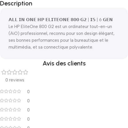
Description
𝗔𝗟𝗟 𝗜𝗡 𝗢𝗡𝗘 𝗛𝗣 𝗘𝗟𝗜𝗧𝗘𝗢𝗡𝗘 𝟴𝟬𝟬 𝗚𝟮 | 𝗜𝟱 | 6 𝗚𝗘𝗡
Le HP EliteOne 800 G2 est un ordinateur tout-en-un
(AiO) professionnel, reconnu pour son design élégant,
ses bonnes performances pour la bureautique et le
multimédia, et sa connectique polyvalente.
Avis des clients
0 reviews
0
0
0
0