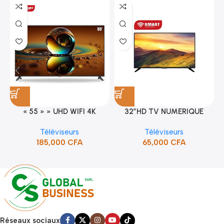
« 55 » » UHD WIFI 4K
32″HD TV NUMERIQUE
SMART TV (STT-5598K)
DVBT2/S2DOLBY-SANS-
Téléviseurs
Téléviseurs
BORDURE/SUPPORT(STT-
185,000
CFA
65,000
CFA
5132A)
Réseaux sociaux