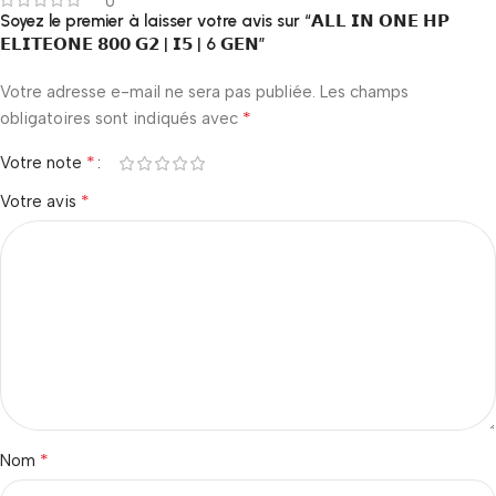
0
Soyez le premier à laisser votre avis sur “𝗔𝗟𝗟 𝗜𝗡 𝗢𝗡𝗘 𝗛𝗣
𝗘𝗟𝗜𝗧𝗘𝗢𝗡𝗘 𝟴𝟬𝟬 𝗚𝟮 | 𝗜𝟱 | 6 𝗚𝗘𝗡”
Votre adresse e-mail ne sera pas publiée.
Les champs
*
obligatoires sont indiqués avec
*
Votre note
*
Votre avis
*
Nom