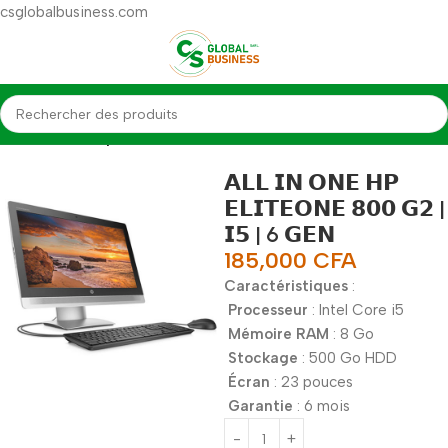
csglobalbusiness.com
Accueil
Desktop
𝗔𝗟𝗟 𝗜𝗡 𝗢𝗡𝗘 𝗛𝗣
𝗘𝗟𝗜𝗧𝗘𝗢𝗡𝗘 𝟴𝟬𝟬 𝗚𝟮 |
𝗜𝟱 | 6 𝗚𝗘𝗡
185,000
CFA
Caractéristiques
:
Processeur
: Intel Core i5
Mémoire RAM
: 8 Go
Stockage
: 500 Go HDD
Écran
: 23 pouces
Garantie
: 6 mois