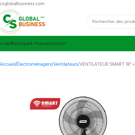
csglobalbusiness.com
ccueil
Boutique
A Propos
Contact
Accueil
Électroménagers
Ventilateurs
VENTILATEUR SMART 18″ »