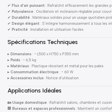
✔
Flux d’air puissant
: Rafraîchit efficacement les grandes 
✔
Polyvalence
: Oscillation et inclinaison réglable pour couvr
✔
Durabilité
: Matériaux solides pour un usage quotidien pr
✔
Design élégant
: S’intègre harmonieusement à tous les in
✔
Praticité
: Installation et utilisation faciles
Spécifications Techniques
▸
Dimensions
: ~ L500 x H750 x P350 mm
▸
Poids
: ~ 6,5 kg
▸
Matériaux
: Plastique résistant et métal pour les pales
▸
Consommation électrique
: ~ 60 W
▸
Accessoires inclus
: Notice d’utilisation
Applications Idéales
🏡
Usage domestique
: Rafraîchit salons, chambres et cuisi
🏢
Bureaux et espaces professionnels
: Maintient un confo