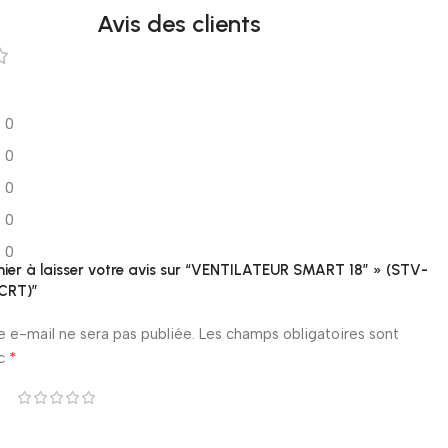
Avis des clients
0
0
0
0
0
mier à laisser votre avis sur “VENTILATEUR SMART 18″ » (STV-
/CRT)”
e e-mail ne sera pas publiée.
Les champs obligatoires sont
*
ec