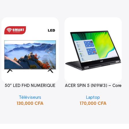
50″ LED FHD NUMERIQUE
ACER SPIN 5 (N19W3) – Core
Ajouter Au Panier
Ajouter Au Panier
FRAMELESS (STT-5090H)
i5 10ème Gén
Téléviseurs
Laptop
130,000
CFA
170,000
CFA