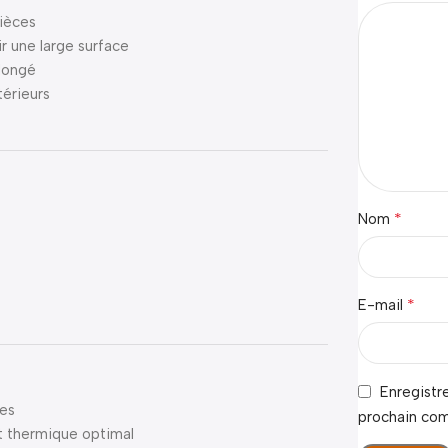
pièces
ir une large surface
olongé
térieurs
*
Nom
*
E-mail
Enregistr
nes
prochain co
rt thermique optimal