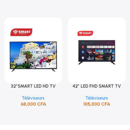
32″SMART LED HD TV
42″ LED FHD SMART TV
Ajouter Au Panier
Ajouter Au Panier
/HDMI/USB/SUPPORT (STT-
FRAMELESS (STT-4391CW)
Téléviseurs
Téléviseurs
5132SA)
68,000
CFA
105,000
CFA