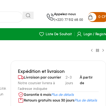
Appelez-nous
0
C
(+221) 77 512 68 00
Liste De Souhait
Login / Regist
Expédition et livraison
Livraison par courrier
2-3
À partir
Notre coursier livrera à
jours
de
cité.
l'adresse indiquée
 un
Garantie 6 mois
Plus de détails
Retours gratuits sous 30 jours
Plus de détails