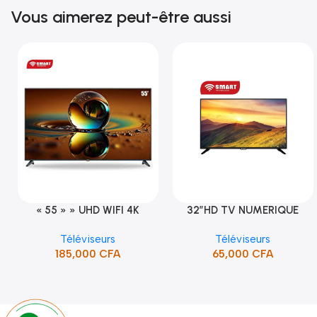
Vous aimerez peut-être aussi
« 55 » » UHD WIFI 4K
32″HD TV NUMERIQUE
Ajouter Au Panier
Ajouter Au Panier
SMART TV (STT-5598K)
DVBT2/S2DOLBY-SANS-
Téléviseurs
Téléviseurs
BORDURE/SUPPORT(STT-
185,000
CFA
65,000
CFA
5132A)