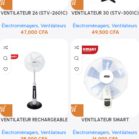
VENTILATEUR 26 (STV-2601C)
VENTILATEUR 30 (STV-3001C)
Électroménagers
,
Ventilateurs
Électroménagers
,
Ventilateurs
47,000
CFA
49,500
CFA
VENTILATEUR RECHARGEABLE
VENTILATEUR SMART
SMART 16″ AVEC R.CONTROL
16″ »+R.CONTROL (STV-
Électroménagers
,
Ventilateurs
Électroménagers
,
Ventilateurs
& VEILLEUSE
1654WRCC) (1PC/CRT)
38,000
CFA
16,000
CFA