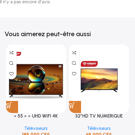
Il n’y a pas encore d’avis.
Vous aimerez peut-être aussi
« 55 » » UHD WIFI 4K
32″HD TV NUMERIQUE
SMART TV (STT-5598K)
DVBT2/S2DOLBY-SANS-
Téléviseurs
Téléviseurs
BORDURE/SUPPORT(STT-
185,000
CFA
65,000
CFA
5132A)