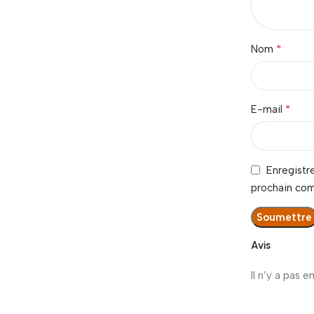
*
Nom
*
E-mail
Enregistr
prochain co
Avis
Il n’y a pas e