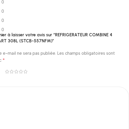
0
0
0
0
mier à laisser votre avis sur “REFRIGERATEUR COMBINE 4
ART 308L (STCB-557NFM)”
e e-mail ne sera pas publiée.
Les champs obligatoires sont
*
ec