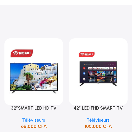
32″SMART LED HD TV
42″ LED FHD SMART TV
Ajouter Au Panier
Ajouter Au Panier
/HDMI/USB/SUPPORT (STT-
FRAMELESS (STT-4391CW)
Téléviseurs
Téléviseurs
5132SA)
68,000
CFA
105,000
CFA