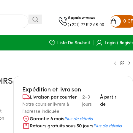
Appelez-nous
0
C
(+221) 77 512 68 00
Liste De Souhait
Login / Regist
IRS
Expédition et livraison
Livraison par courrier
2-3
À partir
Notre coursier livrera à
jours
de
t
l'adresse indiquée
ion
Garantie 6 mois
Plus de détails
Retours gratuits sous 30 jours
Plus de détails