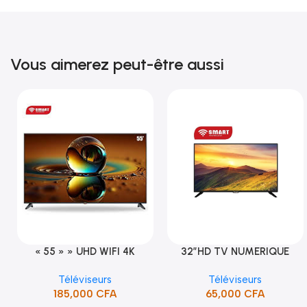
Vous aimerez peut-être aussi
« 55 » » UHD WIFI 4K
32″HD TV NUMERIQUE
Ajouter Au Panier
Ajouter Au Panier
SMART TV (STT-5598K)
DVBT2/S2DOLBY-SANS-
Téléviseurs
Téléviseurs
BORDURE/SUPPORT(STT-
185,000
CFA
65,000
CFA
5132A)