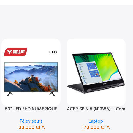
50″ LED FHD NUMERIQUE
ACER SPIN 5 (N19W3) – Core
Ajouter Au Panier
Ajouter Au Panier
FRAMELESS (STT-5090H)
i5 10ème Gén
Téléviseurs
Laptop
130,000
CFA
170,000
CFA