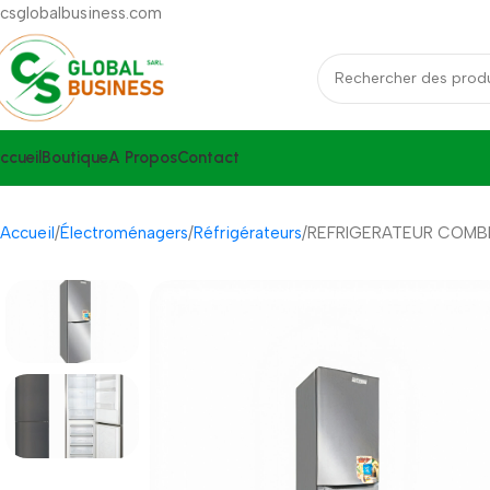
csglobalbusiness.com
ccueil
Boutique
A Propos
Contact
Accueil
Électroménagers
Réfrigérateurs
REFRIGERATEUR COMBI