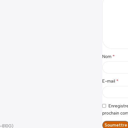
*
Nom
*
E-mail
Enregistr
prochain co
D-810G)