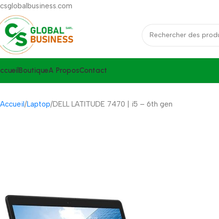
csglobalbusiness.com
ccueil
Boutique
A Propos
Contact
Accueil
Laptop
DELL LATITUDE 7470 | i5 – 6th gen