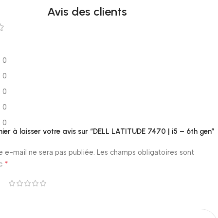
Avis des clients
0
0
0
0
0
mier à laisser votre avis sur “DELL LATITUDE 7470 | i5 – 6th gen”
e e-mail ne sera pas publiée.
Les champs obligatoires sont
*
ec