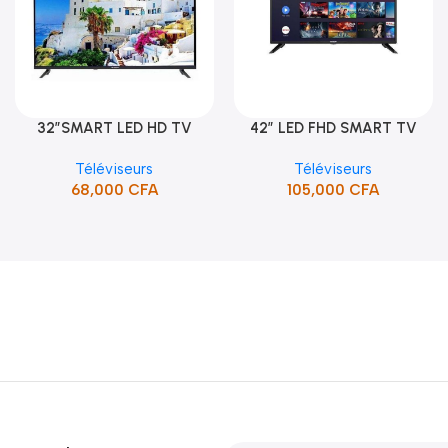
32″SMART LED HD TV
42″ LED FHD SMART TV
Ajouter Au Panier
Ajouter Au Panier
/HDMI/USB/SUPPORT (STT-
FRAMELESS (STT-4391CW)
Téléviseurs
Téléviseurs
5132SA)
68,000
CFA
105,000
CFA