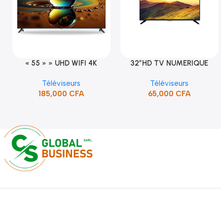
« 55 » » UHD WIFI 4K
32″HD TV NUMERIQUE
Ajouter Au Panier
Ajouter Au Panier
SMART TV (STT-5598K)
DVBT2/S2DOLBY-SANS-
Téléviseurs
Téléviseurs
BORDURE/SUPPORT(STT-
185,000
CFA
65,000
CFA
5132A)