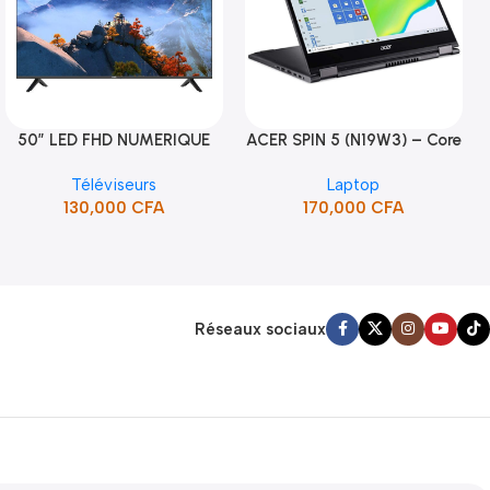
50″ LED FHD NUMERIQUE
ACER SPIN 5 (N19W3) – Core
Ajouter Au Panier
Ajouter Au Panier
FRAMELESS (STT-5090H)
i5 10ème Gén
Téléviseurs
Laptop
130,000
CFA
170,000
CFA
Réseaux sociaux