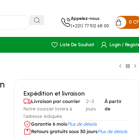
Appelez-nous
0
C
(+221) 77 512 68 00
Liste De Souhait
Login / Regist
en
Expédition et livraison
Livraison par courrier
2-3
À partir
Notre coursier livrera à
jours
de
l'adresse indiquée
Garantie 6 mois
Plus de détails
Retours gratuits sous 30 jours
Plus de détails