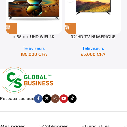
« 55 » » UHD WIFI 4K
32″HD TV NUMERIQUE
SMART TV (STT-5598K)
DVBT2/S2DOLBY-SANS-
Téléviseurs
Téléviseurs
BORDURE/SUPPORT(STT-
185,000
CFA
65,000
CFA
5132A)
Réseaux sociaux
Mes pages
Catégories
Liens utiles