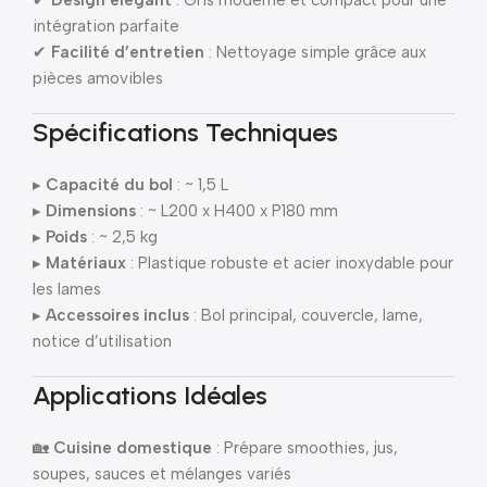
✔
Design élégant
: Gris moderne et compact pour une
intégration parfaite
✔
Facilité d’entretien
: Nettoyage simple grâce aux
pièces amovibles
Spécifications Techniques
▸
Capacité du bol
: ~ 1,5 L
▸
Dimensions
: ~ L200 x H400 x P180 mm
▸
Poids
: ~ 2,5 kg
▸
Matériaux
: Plastique robuste et acier inoxydable pour
les lames
▸
Accessoires inclus
: Bol principal, couvercle, lame,
notice d’utilisation
Applications Idéales
🏡
Cuisine domestique
: Prépare smoothies, jus,
soupes, sauces et mélanges variés