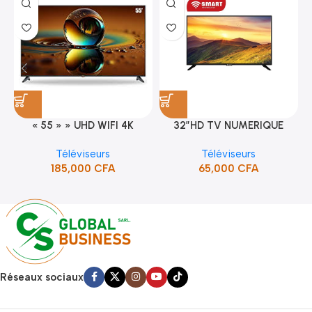
« 55 » » UHD WIFI 4K
32″HD TV NUMERIQUE
SMART TV (STT-5598K)
DVBT2/S2DOLBY-SANS-
Téléviseurs
Téléviseurs
BORDURE/SUPPORT(STT-
185,000
CFA
65,000
CFA
5132A)
Réseaux sociaux