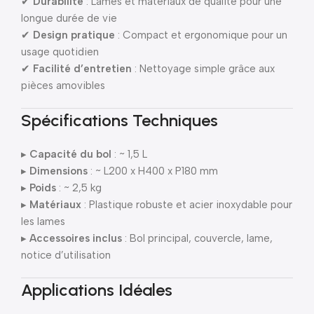
✔
Durabilité
: Lames et matériaux de qualité pour une
longue durée de vie
✔
Design pratique
: Compact et ergonomique pour un
usage quotidien
✔
Facilité d’entretien
: Nettoyage simple grâce aux
pièces amovibles
Spécifications Techniques
▸
Capacité du bol
: ~ 1,5 L
▸
Dimensions
: ~ L200 x H400 x P180 mm
▸
Poids
: ~ 2,5 kg
▸
Matériaux
: Plastique robuste et acier inoxydable pour
les lames
▸
Accessoires inclus
: Bol principal, couvercle, lame,
notice d’utilisation
Applications Idéales