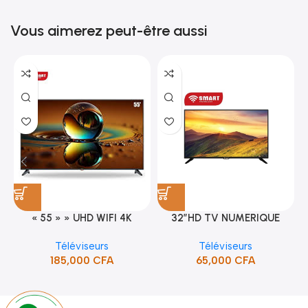
Vous aimerez peut-être aussi
« 55 » » UHD WIFI 4K
32″HD TV NUMERIQUE
SMART TV (STT-5598K)
DVBT2/S2DOLBY-SANS-
Téléviseurs
Téléviseurs
BORDURE/SUPPORT(STT-
185,000
CFA
65,000
CFA
5132A)