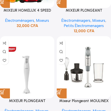
MIXEUR HOMELUX 4 SPEED
MIXEUR PLONGEANT
MULTIFONCTION 1.5L HY-912
ELECTRIQUE SMART (8P)
Électroménagers
,
Mixeurs
Électroménagers
,
Mixeurs
,
RED
(STPE-871)
32,000
CFA
Petits Èlectromenagers
12,000
CFA
MIXEUR PLONGEANT
Mixeur Plongeant MOULINEX
ELECTRIQUE SMART 24P
QuickChef DD655D10 – 1000W
Électroménagers
,
Mixeurs
,
Électroménagers
,
Mixeurs